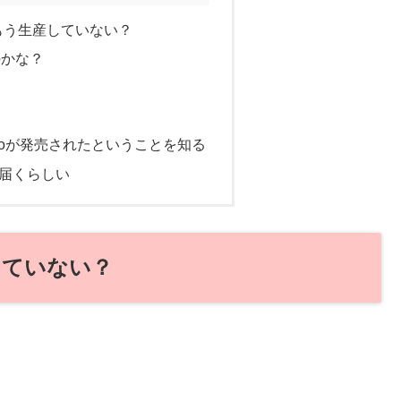
はもう生産していない？
のかな？
r/proが発売されたということを知る
に届くらしい
していない？