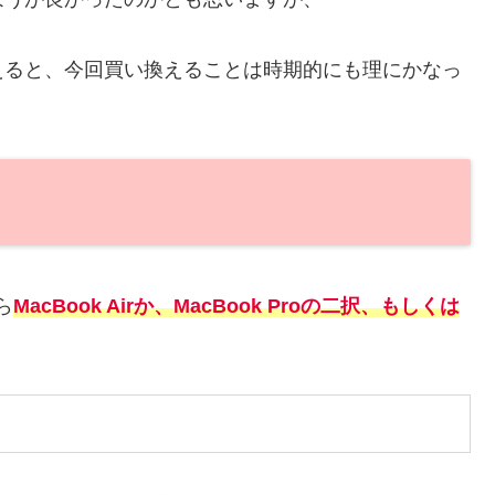
えると、今回買い換えることは時期的にも理にかなっ
ら
MacBook Airか、MacBook Proの二択、もしくは
。