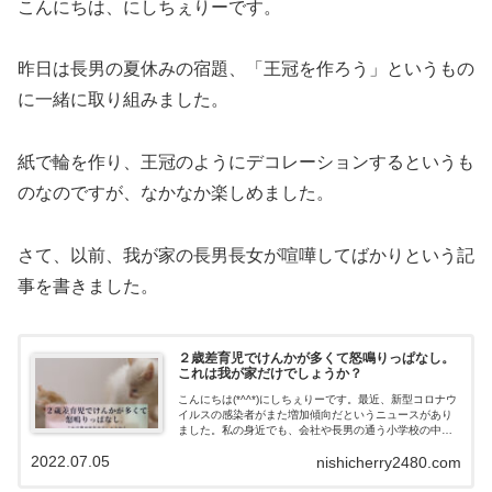
こんにちは、にしちぇりーです。
昨日は長男の夏休みの宿題、「王冠を作ろう」というもの
に一緒に取り組みました。
紙で輪を作り、王冠のようにデコレーションするというも
のなのですが、なかなか楽しめました。
さて、以前、我が家の長男長女が喧嘩してばかりという記
事を書きました。
２歳差育児でけんかが多くて怒鳴りっぱなし。
これは我が家だけでしょうか？
こんにちは(*^^*)にしちぇりーです。最近、新型コロナウ
イルスの感染者がまた増加傾向だというニュースがあり
ました。私の身近でも、会社や長男の通う小学校の中で
感染者がパラパラと出ており、そのとおりだなと感じさ
2022.07.05
nishicherry2480.com
せられます。今後、夏休みなどで多...