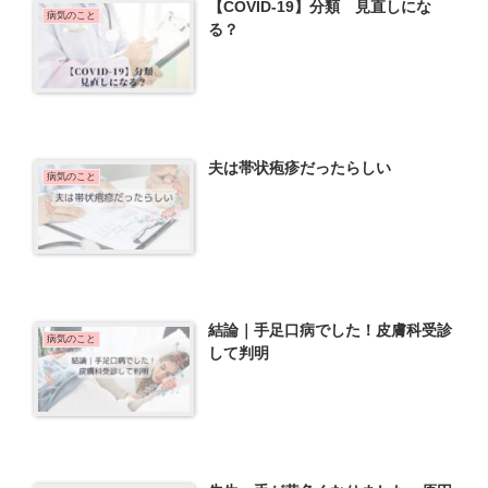
【COVID-19】分類 見直しにな
病気のこと
る？
夫は帯状疱疹だったらしい
病気のこと
結論｜手足口病でした！皮膚科受診
病気のこと
して判明